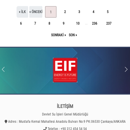
« ILK
« ÖNCEKI
2
3
4
5
1
6
7
8
9
10
236
237
...
SONRAKI »
SON »
İLETİŞİM
Devlet Su İşleri Genel Müdürlüğü
Adres : Mustafa Kemal Mahallesi Anadolu Bulvarı No:9 PK:06530 Çankaya/ANKARA
Telefon : +90 312 454 54 54