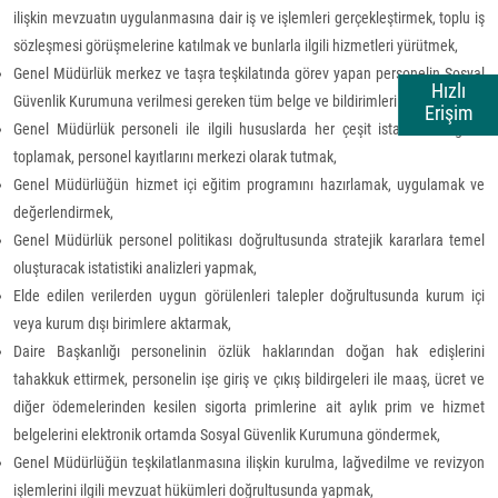
ilişkin mevzuatın uygulanmasına dair iş ve işlemleri gerçekleştirmek, toplu iş
sözleşmesi görüşmelerine katılmak ve bunlarla ilgili hizmetleri yürütmek,
Genel Müdürlük merkez ve taşra teşkilatında görev yapan personelin Sosyal
Hızlı
Güvenlik Kurumuna verilmesi gereken tüm belge ve bildirimleri yürütmek,
Erişim
Genel Müdürlük personeli ile ilgili hususlarda her çeşit istatistiki bilgileri
toplamak, personel kayıtlarını merkezi olarak tutmak,
Genel Müdürlüğün hizmet içi eğitim programını hazırlamak, uygulamak ve
değerlendirmek,
Genel Müdürlük personel politikası doğrultusunda stratejik kararlara temel
oluşturacak istatistiki analizleri yapmak,
Elde edilen verilerden uygun görülenleri talepler doğrultusunda kurum içi
veya kurum dışı birimlere aktarmak,
Daire Başkanlığı personelinin özlük haklarından doğan hak edişlerini
tahakkuk ettirmek, personelin işe giriş ve çıkış bildirgeleri ile maaş, ücret ve
diğer ödemelerinden kesilen sigorta primlerine ait aylık prim ve hizmet
belgelerini elektronik ortamda Sosyal Güvenlik Kurumuna göndermek,
Genel Müdürlüğün teşkilatlanmasına ilişkin kurulma, lağvedilme ve revizyon
işlemlerini ilgili mevzuat hükümleri doğrultusunda yapmak,