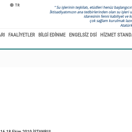
TR
RI
FAALİYETLER
BİLGİ EDİNME
ENGELSİZ DSİ
HİZMET STAND
u 16-18 Ekim 2019 İSTANBUL