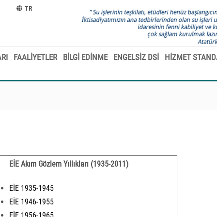
TR
RI
FAALİYETLER
BİLGİ EDİNME
ENGELSİZ DSİ
HİZMET STAND
EİE Akım Gözlem Yıllıkları (1935-2011)
EİE 1935-1945
EİE 1946-1955
EİE 1956-1965