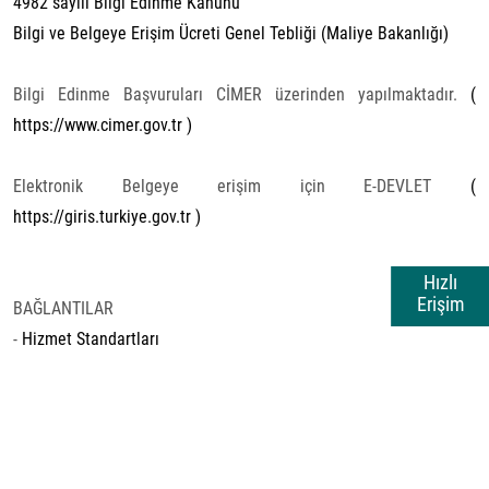
4982 sayılı Bilgi Edinme Kanunu
Bilgi ve Belgeye Erişim Ücreti Genel Tebliği (Maliye Bakanlığı)
Bilgi Edinme Başvuruları CİMER üzerinden yapılmaktadır.
(
https://www.cimer.gov.tr )
Elektronik Belgeye erişim için E-DEVLET
(
https://giris.turkiye.gov.tr )
Hızlı
Erişim
BAĞLANTILAR
-
Hizmet Standartları