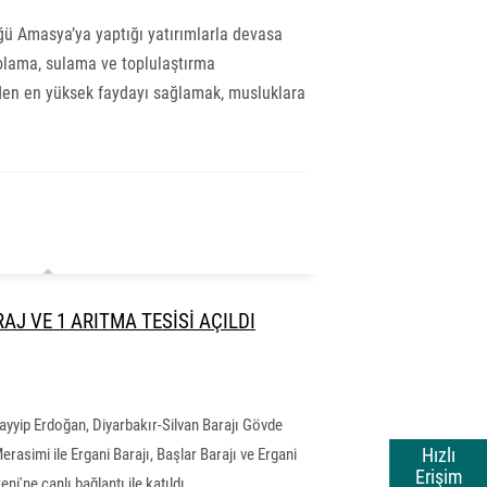
ğü Amasya’ya yaptığı yatırımlarla devasa
polama, sulama ve toplulaştırma
nden en yüksek faydayı sağlamak, musluklara
AJ VE 1 ARITMA TESİSİ AÇILDI
yip Erdoğan, Diyarbakır-Silvan Barajı Gövde
Hızlı
simi ile Ergani Barajı, Başlar Barajı ve Ergani
Erişim
i'ne canlı bağlantı ile katıldı.