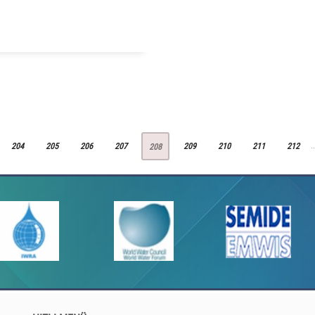
204
205
206
207
209
210
211
212
.
..
208