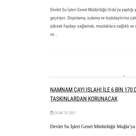
Devlet Su İşleri Genel Müdürlüğü Ordu’ya yaptığı y
geçiriyor. Depolama, sulama ve toplulaştırma çalı
yüksek faydayı sağlamak, musluklara sağlıklı ve iç
ve...
NAMNAM ÇAYI ISLAHI İLE 6 BİN 170
TAŞKINLARDAN KORUNACAK
OCAK
25
2021
Devlet Su İşleri Genel Müdürlüğü Muğla’ya