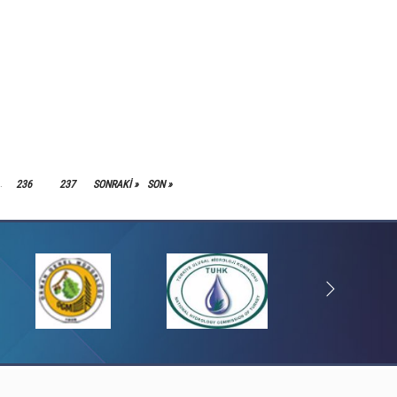
236
237
SONRAKI »
SON »
.