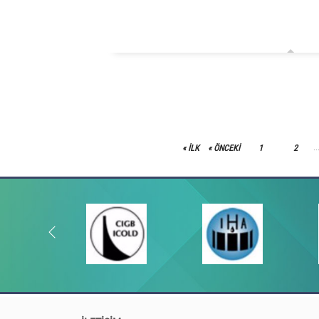
« ILK
« ÖNCEKI
1
2
..