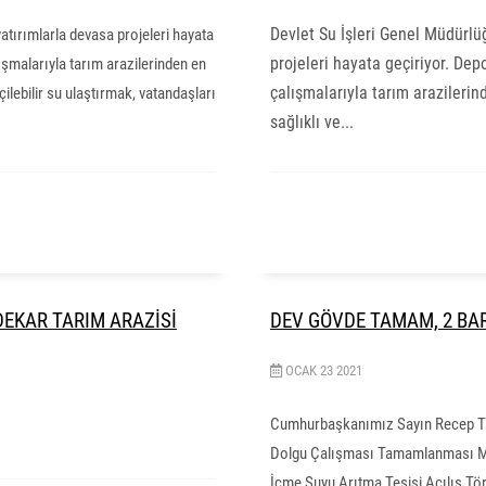
Devlet Su İşleri Genel Müdürlü
atırımlarla devasa projeleri hayata
projeleri hayata geçiriyor. De
şmalarıyla tarım arazilerinden en
çalışmalarıyla tarım arazileri
ilebilir su ulaştırmak, vatandaşları
sağlıklı ve...
 DEKAR TARIM ARAZİSİ
DEV GÖVDE TAMAM, 2 BAR
OCAK
23
2021
Cumhurbaşkanımız Sayın Recep Tay
Dolgu Çalışması Tamamlanması Mera
İçme Suyu Arıtma Tesisi Açılış Tören