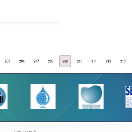
205
206
207
208
210
211
212
213
.
..
209