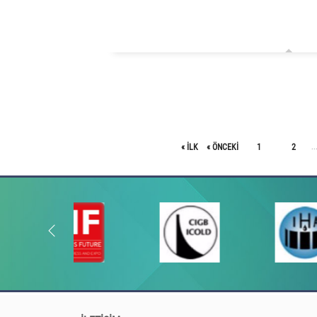
« ILK
« ÖNCEKI
1
2
..