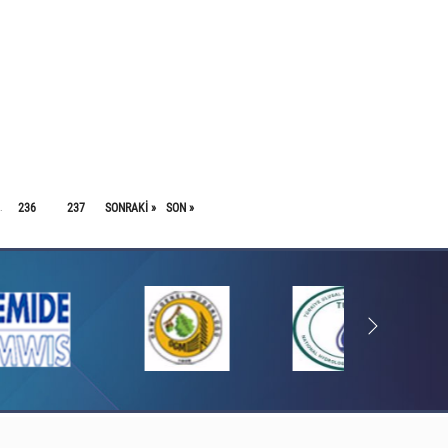
236
237
SONRAKI »
SON »
.