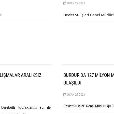
OCAK
22
2021
’a
Devlet Su İşleri Genel Müdürl
ALIŞMALAR ARALIKSIZ
BURDUR’DA 127 MİLYON
ULAŞILDI
OCAK
22
2021
Devlet Su İşleri Genel Müdürlüğü B
bereketli topraklarını su ile