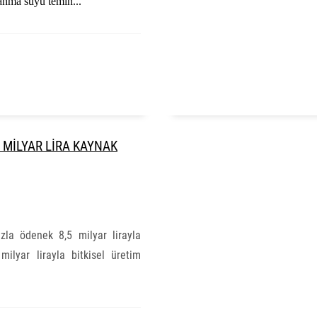
anma suyu temin...
 MİLYAR LİRA KAYNAK
zla ödenek 8,5 milyar lirayla
ilyar lirayla bitkisel üretim