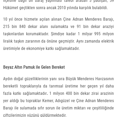
ilçesine bağlı bir baraj yapılması talebi aradan 5 padişah, 59
Hükümet geçtikten sonra ancak 2010 yılında karşılık bulabildi.
10 yıl önce hizmete açılan
alınan Çine Adnan Menderes Barajı,
215 bin 840 dekar alanı sulamakta ve 91 bin dekar araziyi
taşkınlardan
korumaktadır. Şimdiye kadar 1 milyar 995 milyon
liralık taşkın zararının da önüne geçmiştir. Aynı zamanda elektrik
üretimiyle de ekonomiye katkı sağlamaktadır.
Beyaz Altın Pamuk ile Gelen Bereket
Aydın doğal güzelliklerinin yanı sıra Büyük Menderes Havzasının
bereketli topraklarıyla da tarımsal üretime her geçen yıl daha
fazla katkı sağlamaktadır
.
1 milyon 400 bin dekar zirai arazinin
yer aldığı bu topraklar Kemer, Adıgüzel ve Çine Adnan Menderes
Barajı ile sulamada sıfır sorun ile üretim miktarı ve çeşitliliğinde
çiftçilerimizin yüzünü güldürmektedir.