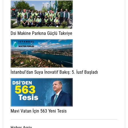
Dsi Makine Parkına Güçlü Takviye
İstanbul’dan Suya İnovatif Bakış: 5. İusf Başladı
Mavi Vatan İçin 563 Yeni Tesis
Haber Arşiv